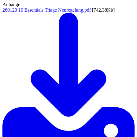
Anhänge
260120 10 Essentials Triage Neuregelung.pdf
[742.38Kb]