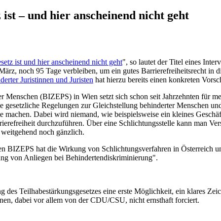
 ist – und hier anscheinend nicht geht
setz ist und hier anscheinend nicht geht
", so lautet der Titel eines Int
rz, noch 95 Tage verbleiben, um ein gutes Barrierefreiheitsrecht in d
erter Juristinnen und Juristen
hat hierzu bereits einen konkreten Vorsc
r Menschen (BIZEPS) in Wien setzt sich schon seit Jahrzehnten für mehr
de gesetzliche Regelungen zur Gleichstellung behinderter Menschen und
e machen. Dabei wird niemand, wie beispielsweise ein kleines Geschäft m
efreiheit durchzuführen. Über eine Schlichtungsstelle kann man Vers
 weitgehend noch gänzlich.
n BIZEPS hat die Wirkung von Schlichtungsverfahren in Österreich un
zung von Anliegen bei Behindertendiskriminierung".
es Teilhabestärkungsgesetzes eine erste Möglichkeit, ein klares Zeich
onen, dabei vor allem von der CDU/CSU, nicht ernsthaft forciert.