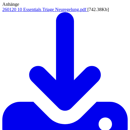
Anhänge
260120 10 Essentials Triage Neuregelung.pdf
[742.38Kb]