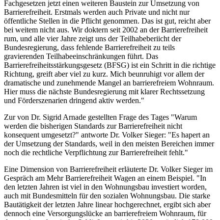
Fachgesetzen jetzt einen weiteren Baustein zur Umsetzung von
Barrierefreiheit. Erstmals werden auch Private und nicht nur
öffentliche Stellen in die Pflicht genommen. Das ist gut, reicht aber
bei weitem nicht aus. Wir doktern seit 2002 an der Barrierefreiheit
rum, und alle vier Jahre zeigt uns der Teilhabeberiicht der
Bundesregierung, dass fehlende Barrierefreiheit zu teils
gravierenden Teilhabeeinschränkungen führt. Das
Barrierefreiheitsstärkungsgesetz (BFSG) ist ein Schritt in die richtige
Richtung, greift aber viel zu kurz. Mich beunruhigt vor allem der
dramatische und zunehmende Mangel an barrierefreiem Wohnraum.
Hier muss die nächste Bundesregierung mit klarer Rechtssetzung
und Förderszenarien dringend aktiv werden."
Zur von Dr. Sigrid Arnade gestellten Frage des Tages "Warum
werden die bisherigen Standards zur Barrierefreiheit nicht
konsequent umgesetzt?" antworte Dr. Volker Sieger: "Es hapert an
der Umsetzung der Standards, weil in den meisten Bereichen immer
noch die rechtliche Verpflichtung zur Barrierefreiheit fehlt."
Eine Dimension von Barrierefreiheit erläuterte Dr. Volker Sieger im
Gespräch am Mehr Barrierefreiheit Wagen an einem Beispiel. "In
den letzten Jahren ist viel in den Wohnungsbau investiert worden,
auch mit Bundesmitteln für den sozialen Wohnungsbau. Die starke
Bautätigkeit der letzten Jahre linear hochgerechnet, ergibt sich aber
dennoch eine Versorgungslücke an barrierefreiem Wohnraum, für