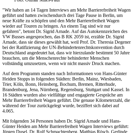
"Wir haben an 14 Tagen Interviews am Mehr Barrierefreiheit Wagen
geführt und hatten zwischendurch drei Tage Pause in Berlin, um
neue Kräfte zu schöpfen und den Mehr Barrierefreiheit Wagen
wieder auf Touren zu bringen. An einem Tag sind wir nur
gefahren", betont Dr. Sigrid Arnade. Auf das Autokennzeichen des
VW Busses angesprochen, das B RK 2059 ist, erzähle Dr. Sigrid
Arnade, dass sie dieses gewählt hat, weil Prof. Dr. Theresia Degener
bei der Ratifizierung der UN-Behindertenrechtskonvention durch
Deutschland angedeutet hat, dass wir hierzulande bestimmt 50 Jahre
brauchen, um die Menschenrechte behinderter Menschen
vollständig umzusetzen, wenn wir nicht massiv Druck machen.
Auf dem Programm standen nach Informationen von Hans-Günter
Heiden Stopps in folgenden Städten: Berlin, Mainz, Wiesbaden,
Trier, Köln, Bonn, Heinsberg, Bochum, Bremen, Ritterhude,
Brandenburg, Jena, Nürnberg, Regensburg, Stuttgart und Kassel. In
16 Städten wurden also vielfältige und engagierte Gespräche am
Mehr Barrierefreiheit Wagen geführt. Die genaue Kilometerzahl, die
während der Tour zurückgelegt wurde, beziffert sich dabei auf
4.065.
Mit folgenden 34 Personen haben Dr. Sigrid Arnade und Hans-
Günter Heiden am Mehr Barrierefreiheit Wagen Interviews geführt:
Jürgen Dusel, Dr. Rolf Schmachtenberg, Matthias Rösch, Gerlinde