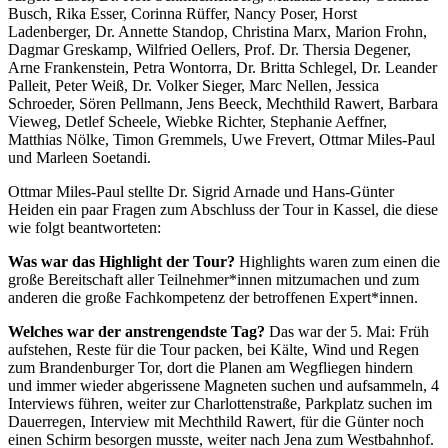
Busch, Rika Esser, Corinna Rüffer, Nancy Poser, Horst
Ladenberger, Dr. Annette Standop, Christina Marx, Marion Frohn,
Dagmar Greskamp, Wilfried Oellers, Prof. Dr. Thersia Degener,
Arne Frankenstein, Petra Wontorra, Dr. Britta Schlegel, Dr. Leander
Palleit, Peter Weiß, Dr. Volker Sieger, Marc Nellen, Jessica
Schroeder, Sören Pellmann, Jens Beeck, Mechthild Rawert, Barbara
Vieweg, Detlef Scheele, Wiebke Richter, Stephanie Aeffner,
Matthias Nölke, Timon Gremmels, Uwe Frevert, Ottmar Miles-Paul
und Marleen Soetandi.
Ottmar Miles-Paul stellte Dr. Sigrid Arnade und Hans-Günter
Heiden ein paar Fragen zum Abschluss der Tour in Kassel, die diese
wie folgt beantworteten:
Was war das Highlight der Tour?
Highlights waren zum einen die
große Bereitschaft aller Teilnehmer*innen mitzumachen und zum
anderen die große Fachkompetenz der betroffenen Expert*innen.
Welches war der anstrengendste Tag?
Das war der 5. Mai: Früh
aufstehen, Reste für die Tour packen, bei Kälte, Wind und Regen
zum Brandenburger Tor, dort die Planen am Wegfliegen hindern
und immer wieder abgerissene Magneten suchen und aufsammeln, 4
Interviews führen, weiter zur Charlottenstraße, Parkplatz suchen im
Dauerregen, Interview mit Mechthild Rawert, für die Günter noch
einen Schirm besorgen musste, weiter nach Jena zum Westbahnhof.