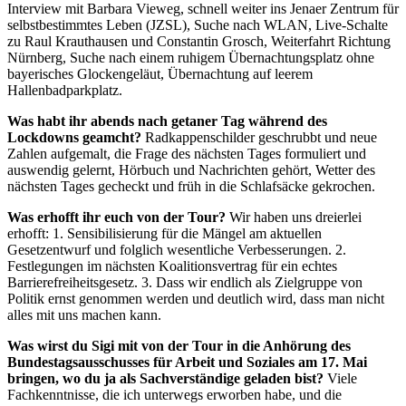
Interview mit Barbara Vieweg, schnell weiter ins Jenaer Zentrum für
selbstbestimmtes Leben (JZSL), Suche nach WLAN, Live-Schalte
zu Raul Krauthausen und Constantin Grosch, Weiterfahrt Richtung
Nürnberg, Suche nach einem ruhigem Übernachtungsplatz ohne
bayerisches Glockengeläut, Übernachtung auf leerem
Hallenbadparkplatz.
Was habt ihr abends nach getaner Tag während des
Lockdowns geamcht?
Radkappenschilder geschrubbt und neue
Zahlen aufgemalt, die Frage des nächsten Tages formuliert und
auswendig gelernt, Hörbuch und Nachrichten gehört, Wetter des
nächsten Tages gecheckt und früh in die Schlafsäcke gekrochen.
Was erhofft ihr euch von der Tour?
Wir haben uns dreierlei
erhofft: 1. Sensibilisierung für die Mängel am aktuellen
Gesetzentwurf und folglich wesentliche Verbesserungen. 2.
Festlegungen im nächsten Koalitionsvertrag für ein echtes
Barrierefreiheitsgesetz. 3. Dass wir endlich als Zielgruppe von
Politik ernst genommen werden und deutlich wird, dass man nicht
alles mit uns machen kann.
Was wirst du Sigi mit von der Tour in die Anhörung des
Bundestagsausschusses für Arbeit und Soziales am 17. Mai
bringen, wo du ja als Sachverständige geladen bist?
Viele
Fachkenntnisse, die ich unterwegs erworben habe, und die