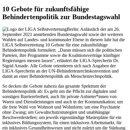
10 Gebote für zukunftsfähige
Behindertenpolitik zur Bundestagswahl
Berlin:
Anlässlich der am 26.
September 2021 anstehenden Bundestagswahl sowie der weiteren
Wahlen auf Landes- und kommunaler Ebene in diesem Jahr hat die
LIGA Selbstvertretung 10 Gebote für eine zukunftsfähige
Behindertenpolitik formuliert. „Daran müssen sich die politischen
Parteien, ihre Programme sowie die Koalitionsverträge künftiger
Regierungen messen lassen“, erläutert die LIGA-Sprecherin Dr.
Sigrid Arnade. Alle Gebote orientieren sich nach Angaben der
LIGA-Sprecherin an der UN-Behindertenrechtskonvention und
damit an einer Behindertenpolitik als Menschenrechtspolitik.
So decken die Gebote nahezu das gesamte Spektrum der
Behindertenpolitik ab: Es geht um die Pflicht zur digitalen und
sonstigen Barrierefreiheit, auch für private Anbieter*innen von
Waren und Dienstleistungen und auch in der Kommunikation; um
die freie Wahl von Wohnort und Wohnform; um eine Psychiatrie
ohne Zwang; um Gewaltschutzstrategien und unabhängige
Beschwerdestellen; um jeweils eigenständige Masterpläne für ein
inklusives Bildungssystem, für einen inklusiven Arbeitsmarkt, für
ein inklusives Gesundheitswesen und nicht zuletzt um die Stärkung