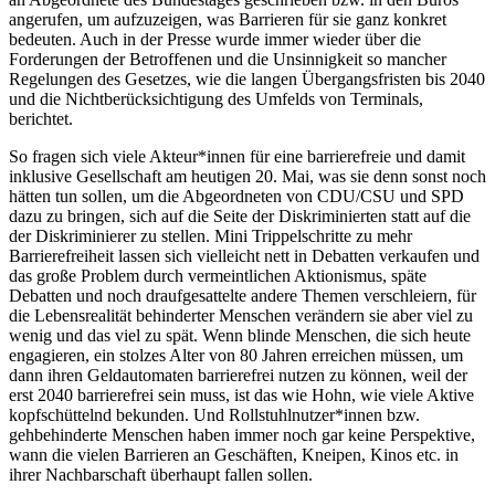
angerufen, um aufzuzeigen, was Barrieren für sie ganz konkret
bedeuten. Auch in der Presse wurde immer wieder über die
Forderungen der Betroffenen und die Unsinnigkeit so mancher
Regelungen des Gesetzes, wie die langen Übergangsfristen bis 2040
und die Nichtberücksichtigung des Umfelds von Terminals,
berichtet.
So fragen sich viele Akteur*innen für eine barrierefreie und damit
inklusive Gesellschaft am heutigen 20. Mai, was sie denn sonst noch
hätten tun sollen, um die Abgeordneten von CDU/CSU und SPD
dazu zu bringen, sich auf die Seite der Diskriminierten statt auf die
der Diskriminierer zu stellen. Mini Trippelschritte zu mehr
Barrierefreiheit lassen sich vielleicht nett in Debatten verkaufen und
das große Problem durch vermeintlichen Aktionismus, späte
Debatten und noch draufgesattelte andere Themen verschleiern, für
die Lebensrealität behinderter Menschen verändern sie aber viel zu
wenig und das viel zu spät. Wenn blinde Menschen, die sich heute
engagieren, ein stolzes Alter von 80 Jahren erreichen müssen, um
dann ihren Geldautomaten barrierefrei nutzen zu können, weil der
erst 2040 barrierefrei sein muss, ist das wie Hohn, wie viele Aktive
kopfschüttelnd bekunden. Und Rollstuhlnutzer*innen bzw.
gehbehinderte Menschen haben immer noch gar keine Perspektive,
wann die vielen Barrieren an Geschäften, Kneipen, Kinos etc. in
ihrer Nachbarschaft überhaupt fallen sollen.