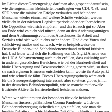
Im Lichte dieser Gemengenlage darf man also gespannt darauf sein,
wie die sogenannten Behindertenbeauftragten von CDU/CSU und
SPD heute die minimalen Erfolge verkaufen und behinderte
Menschen wieder einmal auf weitere Schritte vertrösten werden -
vielleicht in der nächsten Legislaturperiode oder der übernächsten.
Die Opposition wird sich empören - und das ist auch gut so. Aber
am Ende wird es nicht viel nützen, denn an den Änderungsanträgen
und dem Abstimmungsvotum des Ausschusses für Arbeit und
Soziales wird sich wohl nichts mehr ändern. Und diese Voten sind
schlichtweg mutlos und schwach, wie es beispielsweise der
Deutsche Blinden- und Sehbehindertenverband treffend kritisiert
hat. Und leider wird sich die Hoffnung von Dr. Sigrid Arnade von
der LIGA Selbstvertretung auch nicht erfüllen, dass zukünftig auch
in anderen gesetzlichen Bereichen, wie bei der Barrierefreiheit auf
bloße Überzeugung und Bewusstseinsbildung gesetzt wird, so dass
sie nach eigenem Ermessen entscheiden kann, wo sie ihr Auto parkt
und wie schnell sie fährt. Dieses Überzeugungsprinzip wäre auch
für die Steuergesetzgebung interessant, aber so etwas gibt es ja nur
in der deutschen Behindertenpolitik, wie so manche mittlerweile
frustrierte Aktive für Barrierefreiheit feststellen müssen.
Wären wir nicht inmitten der besonders für viele behinderte
Menschen äusserst gefährlichen Corona-Pandemie, würde der
Behindertenbewegung sicherlich einiges einfallen, wie man die
heutige Debatte zu nachtschlafender Zeit öffentlichkeitswirksam am