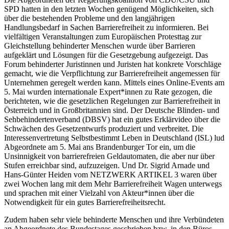
SPD hatten in den letzten Wochen genügend Möglichkeiten, sich
über die bestehenden Probleme und den langjährigen
Handlungsbedarf in Sachen Barrierefreiheit zu informieren. Bei
vielfältigen Veranstaltungen zum Europäischen Protesttag zur
Gleichstellung behinderter Menschen wurde über Barrieren
aufgeklärt und Lösungen für die Gesetzgebung aufgezeigt. Das
Forum behinderter Juristinnen und Juristen hat konkrete Vorschläge
gemacht, wie die Verpflichtung zur Barrierefreiheit angemessen für
Unternehmen geregelt werden kann. Mittels eines Online-Events am
5. Mai wurden internationale Expert*innen zu Rate gezogen, die
berichteten, wie die gesetzlichen Regelungen zur Barrierefreiheit in
Österreich und in Großbritannien sind. Der Deutsche Blinden- und
Sehbehindertenverband (DBSV) hat ein gutes Erklärvideo über die
Schwächen des Gesetzentwurfs produziert und verbreitet. Die
Interessenvertretung Selbstbestimmt Leben in Deutschland (ISL) lud
Abgeordnete am 5. Mai ans Brandenburger Tor ein, um die
Unsinnigkeit von barrierefreien Geldautomaten, die aber nur über
Stufen erreichbar sind, aufzuzeigen. Und Dr. Sigrid Arnade und
Hans-Günter Heiden vom NETZWERK ARTIKEL 3 waren über
zwei Wochen lang mit dem Mehr Barrierefreiheit Wagen unterwegs
und sprachen mit einer Vielzahl von Akteur*innen über die
Notwendigkeit für ein gutes Barrierefreiheitsrecht.
Zudem haben sehr viele behinderte Menschen und ihre Verbündeten
an Abgeordnete des Bundestages geschrieben bzw. in den Büros