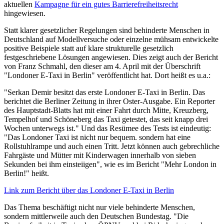
aktuellen
Kampagne für ein gutes Barrierefreiheitsrecht
hingewiesen.
Statt klarer gesetzlicher Regelungen sind behinderte Menschen in
Deutschland auf Modellversuche oder einzelne mühsam entwickelte
positive Beispiele statt auf klare strukturelle gesetzlich
festgeschriebene Lösungen angewiesen. Dies zeigt auch der Bericht
von Franz Schmahl, den dieser am 4. April mit der Überschrift
"Londoner E-Taxi in Berlin" veröffentlicht hat. Dort heißt es u.a.:
"Serkan Demir besitzt das erste Londoner E-Taxi in Berlin. Das
berichtet die Berliner Zeitung in ihrer Oster-Ausgabe. Ein Reporter
des Hauptstadt-Blatts hat mit einer Fahrt durch Mitte, Kreuzberg,
Tempelhof und Schöneberg das Taxi getestet, das seit knapp drei
Wochen unterwegs ist." Und das Resümee des Tests ist eindeutig:
"Das Londoner Taxi ist nicht nur bequem. sondern hat eine
Rollstuhlrampe und auch einen Tritt. Jetzt können auch gebrechliche
Fahrgäste und Mütter mit Kinderwagen innerhalb von sieben
Sekunden bei ihm einsteiigen", wie es im Bericht "Mehr London in
Berlin!" heißt.
Link zum Bericht über das Londoner E-Taxi in Berlin
Das Thema beschäftigt nicht nur viele behinderte Menschen,
sondern mittlerweile auch den Deutschen Bundestag. "Die