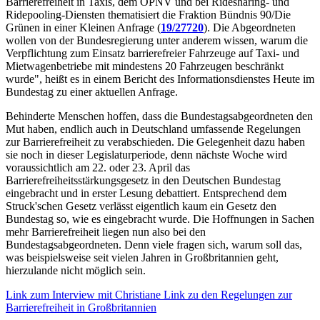
Barrierefreiheit in Taxis, dem ÖPNV und bei Ridesharing- und
Ridepooling-Diensten thematisiert die Fraktion Bündnis 90/Die
Grünen in einer Kleinen Anfrage (
19/27720
). Die Abgeordneten
wollen von der Bundesregierung unter anderem wissen, warum die
Verpflichtung zum Einsatz barrierefreier Fahrzeuge auf Taxi- und
Mietwagenbetriebe mit mindestens 20 Fahrzeugen beschränkt
wurde", heißt es in einem Bericht des Informationsdienstes Heute im
Bundestag zu einer aktuellen Anfrage.
Behinderte Menschen hoffen, dass die Bundestagsabgeordneten den
Mut haben, endlich auch in Deutschland umfassende Regelungen
zur Barrierefreiheit zu verabschieden. Die Gelegenheit dazu haben
sie noch in dieser Legislaturperiode, denn nächste Woche wird
voraussichtlich am 22. oder 23. April das
Barrierefreiheitsstärkungsgesetz in den Deutschen Bundestag
eingebracht und in erster Lesung debattiert. Entsprechend dem
Struck'schen Gesetz verlässt eigentlich kaum ein Gesetz den
Bundestag so, wie es eingebracht wurde. Die Hoffnungen in Sachen
mehr Barrierefreiheit liegen nun also bei den
Bundestagsabgeordneten. Denn viele fragen sich, warum soll das,
was beispielsweise seit vielen Jahren in Großbritannien geht,
hierzulande nicht möglich sein.
Link zum Interview mit Christiane Link zu den Regelungen zur
Barrierefreiheit in Großbritannien