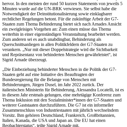
hervor. In den meisten der rund 50 kurzen Statements von jeweils 5
Minuten wurde auf die UN-BRK verwiesen. Sie selbst habe die
Notwendigkeit der Deinstitutionalisierung sowie einklagbarer
rechtlicher Regelungen betont. Für die zukünftige Arbeit der G7-
Staaten zum Thema Behinderung bietet sich nach Arnades Ansicht
ein zweigleisiges Vorgehen an: Zum einen müsse das Thema
weiterhin in einer eigenständigen Veranstaltung bearbeitet werden.
Zum anderen sei es auch unabdingbar, Behinderung als
Querschnittsanliegen in allen Politikfeldern der G7-Staaten zu
verankern. „Nur mit dieser Doppelstrategie wird die Sichtbarkeit
und Repräsentanz von behinderten Menschen gewährleistet“, ist
Sigrid Arnade überzeugt.
„Die Einbeziehung behinderter Menschen in die Politik der G7-
Staaten geht auf eine Initiative des Beauftragten der
Bundesregierung für die Belange von Menschen mit
Behinderungen, Jürgen Dusel, im Jahr 2022 zurück. Der
italienischen Ministerin für Behinderung, Alessandra Locatelli, ist es
in diesem Jahr erstmals gelungen, eine mehrtägige Konferenz zum
Thema Inklusion mit den Sozialminister*innen der G7-Staaten und
weiterer Gaststaaten durchzuführen. Die G7 ist ein informeller
Zusammenschluss von Industriestaaten mit jährlich wechselndem
Vorsitz. Ihm gehören Deutschland, Frankreich, Großbritannien,
Italien, Kanada, die USA und Japan an. Die EU hat einen
Beobachterstatus“, teilte Sigrid Arnade mit.